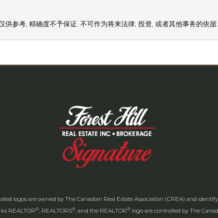
供参考, 精确度不予保证. 不可作为将来法律, 投资, 或者其他事务的依据.
ated logos are owned by The Canadian Real Estate Association (CREA) and identify th
®
®
®
arks REALTOR
, REALTORS
, and the REALTOR
logo are controlled by The Canadi