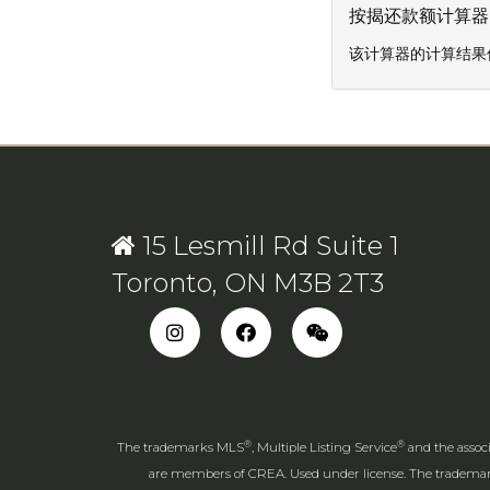
按揭还款额计算器
该计算器的计算结果仅
15 Lesmill Rd Suite 1
Toronto, ON M3B 2T3
®
®
The trademarks MLS
, Multiple Listing Service
and the associ
are members of CREA. Used under license. The tradem