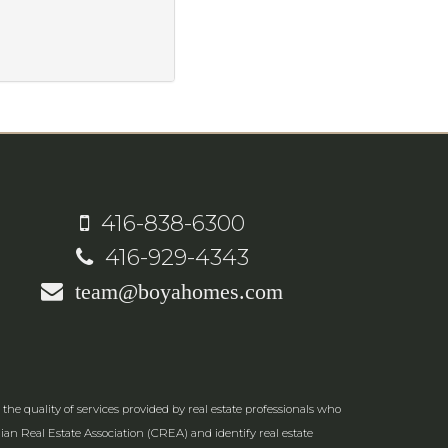
416-838-6300
416-929-4343
team@boyahomes.com
e quality of services provided by real estate professionals who
an Real Estate Association (CREA) and identify real estate